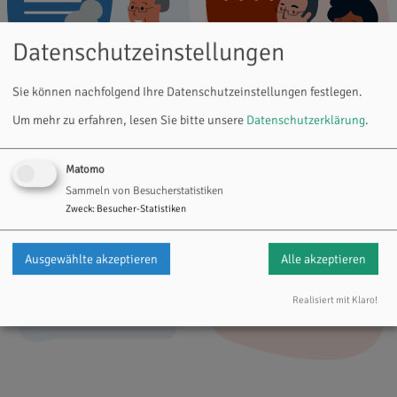
Datenschutzeinstellungen
Sie können nachfolgend Ihre Datenschutzeinstellungen festlegen.
Um mehr zu erfahren, lesen Sie bitte unsere
Datenschutzerklärung
.
Matomo
Ich bin
Ich wohne in der
Sammeln von Besucherstatistiken
Bewohner*in…
Nachbarschaft
Zweck
:
Besucher-Statistiken
...und möchte
...und möchte
Ausgewählte akzeptieren
Alle akzeptieren
mehr über die
mehr über die
Pläne erfahren
Pläne erfahren
Realisiert mit Klaro!